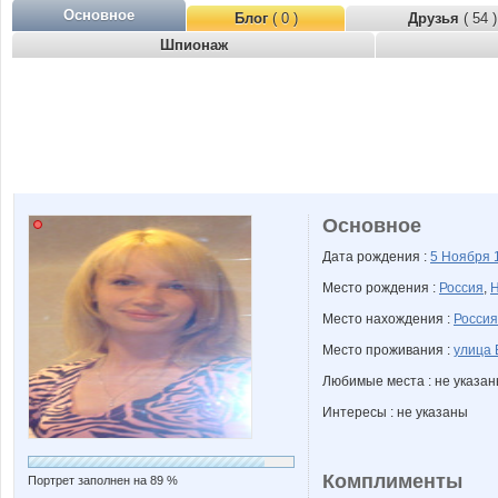
Основное
Блог
( 0 )
Друзья
( 54 )
Шпионаж
Основное
Дата рождения :
5 Ноября
Место рождения :
Россия
,
Н
Место нахождения :
Россия
Место проживания :
улица 
Любимые места : не указа
Интересы : не указаны
Комплименты
Портрет заполнен на 89 %