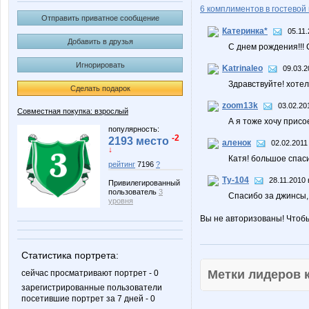
6 комплиментов в гостевой 
Отправить приватное сообщение
Катеринка*
05.11.
Добавить в друзья
С днем рождения!!! С
Игнорировать
Katrinaleo
09.03.2
Здравствуйте! хоте
Сделать подарок
zoom13k
03.02.20
Совместная покупка: взрослый
А я тоже хочу присо
популярность:
-2
2193 место
аленок
02.02.2011
↓
Катя! большое спас
рейтинг
7196
?
Ту-104
28.11.2010 
Привилегированный
пользователь
3
Спасибо за джинсы, 
уровня
Вы не авторизованы! Чтоб
Статистика портрета:
Метки лидеров
сейчас просматривают портрет - 0
зарегистрированные пользователи
посетившие портрет за 7 дней - 0