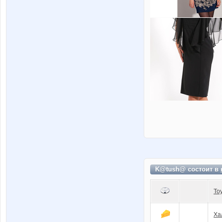
K@tush@ состоит в
To
Ха